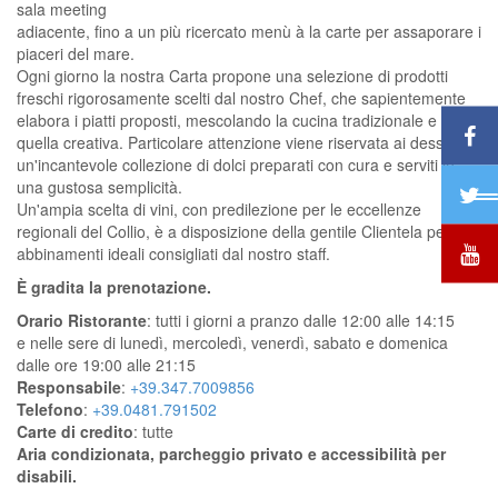
sala meeting
adiacente, fino a un più ricercato menù à la carte per assaporare i
piaceri del mare.
Ogni giorno la nostra Carta propone una selezione di prodotti
freschi rigorosamente scelti dal nostro Chef, che sapientemente
elabora i piatti proposti, mescolando la cucina tradizionale e
quella creativa. Particolare attenzione viene riservata ai dessert:
un'incantevole collezione di dolci preparati con cura e serviti in
una gustosa semplicità.
Un'ampia scelta di vini, con predilezione per le eccellenze
regionali del Collio, è a disposizione della gentile Clientela per
abbinamenti ideali consigliati dal nostro staff.
È gradita la prenotazione.
Orario Ristorante
: tutti i giorni a pranzo dalle 12:00 alle 14:15
e nelle sere di lunedì, mercoledì, venerdì, sabato e domenica
dalle ore 19:00 alle 21:15
Responsabile
:
+39.347.7009856
Telefono
:
+39.0481.791502
Carte di credito
: tutte
Aria condizionata, parcheggio privato e accessibilità per
disabili.