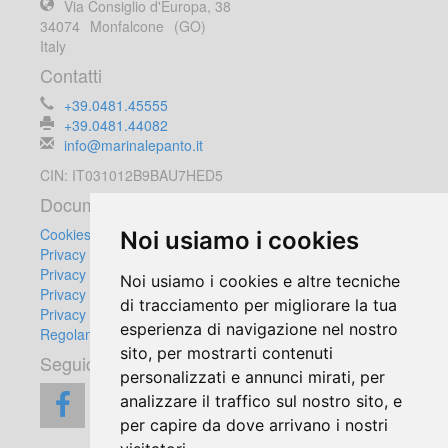
Via Consiglio d'Europa, 38
34074
Monfalcone
(GO)
Italy
Contatti
+39.0481.45555
+39.0481.44082
info@marinalepanto.it
CIN: IT031012B9BAU7HED5
Documenti
Cookies Policy
Noi usiamo i cookies
Privacy Policy
Privacy Clienti
Noi usiamo i cookies e altre tecniche
Privacy Fornitori
di tracciamento per migliorare la tua
Privacy Videosorveglianza
esperienza di navigazione nel nostro
Regolamento Videosorveglianza
sito, per mostrarti contenuti
Seguici su:
personalizzati e annunci mirati, per
analizzare il traffico sul nostro sito, e
per capire da dove arrivano i nostri