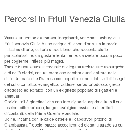
Percorsi in Friuli Venezia Giulia
Vissuta un tempo da romani, longobardi, veneziani, asburgici: il
Friuli Venezia Giulia è uno scrigno di tesori d’arte, un intreccio
fittissimo di arte, cultura e tradizione, che racconta storie
particolarissime, da gustare lentamente, da svelare poco a poco
per coglierne i riflessi più magici.
Trieste è una sintesi incredibile di eleganti architetture asburgiche
e di caffè storici, con un mare che sembra quasi entrare nella
città. Un mare che l'ha resa cosmopolita: sono infatti visibili i segni
del culto cattolico, evangelico, valdese, serbo-ortodosso, greco-
ortodosso ed ebraico, con un ex ghetto popolato di rigattieri e
antiquari.
Gorizia, “città giardino” che con fare signorile esprime tutto il suo
fascino mitteleuropeo, luogo nevralgico, assieme ai territori
circostanti, della Prima Guerra Mondiale.
Udine, incanta con le calde osterie e i capolavori pittorici di
Giambattista Tiepolo, piazze accoglienti ed eleganti strade su cui